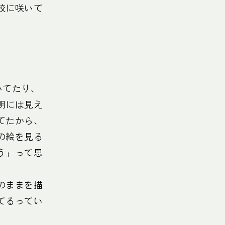
校に咲いて
。
いてたり、
明には見え
てたから、
の絵を見る
う」って思
のままを描
てるってい