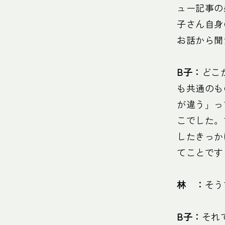
ュー記事の
子さん自身
お話から聞
B子：
どこ
も共通のも
が違う」っ
こでした。
したきっか
てことです
林 ：
そう
B子：
それ