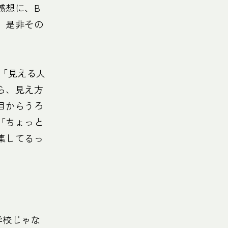
感想に、B
、是非その
「見える人
ら、見え方
目からうろ
「ちょっと
集してるっ
学校じゃな