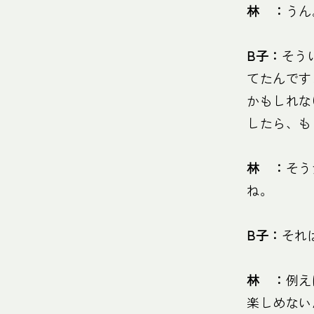
林 ：
うん
B子：
そう
てたんです
かもしれな
したら、も
林 ：
そう
ね。
B子：
それ
林 ：
例え
楽しめない