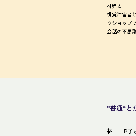
林建太
視覚障害者と
クショップ
会話の不思
“普通”と
林 ：
B子