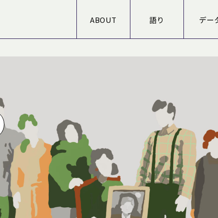
ABOUT
語り
デー