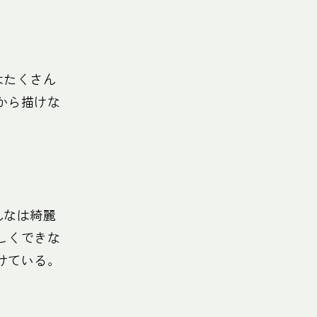
はたくさん
から描けな
。
んなは綺麗
しくできな
けている。