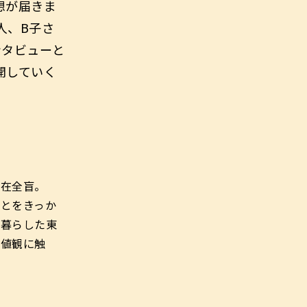
想が届きま
人、B子さ
ンタビューと
開していく
現在全盲。
とをきっか
年暮らした東
価値観に触