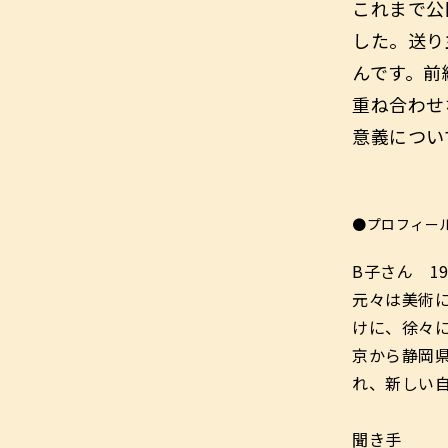
これまで公
した。送り
んです。前
重ね合わせ
意義につい
●プロフィー
B子さん 1
元々は美術
けに、徐々
京から静岡
れ、新しい
聞き手