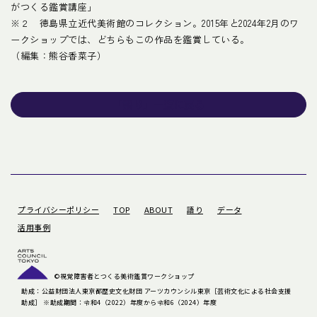
がつくる鑑賞講座」
※２ 徳島県立近代美術館のコレクション。2015年と2024年2月のワ
ークショップでは、どちらもこの作品を鑑賞している。
（編集：熊谷香菜子）
「語り」一覧に戻る
プライバシーポリシー
TOP
ABOUT
語り
データ
活用事例
©️視覚障害者とつくる美術鑑賞ワークショップ
助成：公益財団法人東京都歴史文化財団 アーツカウンシル東京［芸術文化による社会支援
助成］ ※助成期間：令和4（2022）年度から令和6（2024）年度