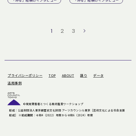
「みる」経験のインタビュー
「みる」経験のインタビュー
1
2
3
プライバシーポリシー
TOP
ABOUT
語り
データ
活用事例
©️視覚障害者とつくる美術鑑賞ワークショップ
助成：公益財団法人東京都歴史文化財団 アーツカウンシル東京［芸術文化による社会支援
助成］ ※助成期間：令和4（2022）年度から令和6（2024）年度